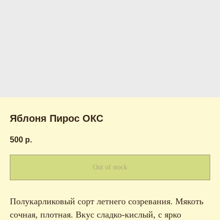
Яблоня Пирос ОКС
500
р.
Out of stock
Полукарликовый сорт летнего созревания. Мякоть
сочная, плотная. Вкус сладко-кислый, с ярко