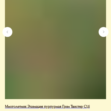
Многолетник Эхинацея пурпурная Грин Твистер С1,5
Аб