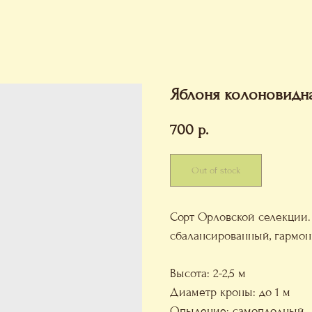
Яблоня колоновидн
700
р.
Out of stock
Сорт Орловской селекции.
сбалансированный, гармон
Высота: 2-2,5 м
Диаметр кроны: до 1 м
Опыление: самоплодный