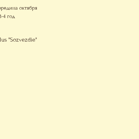
ередина октября
-4 год
us "Sozvezdie"