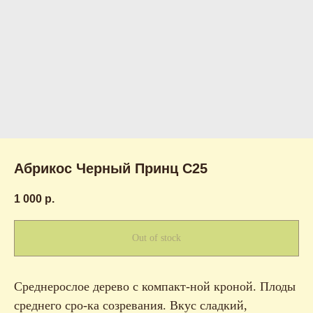
Абрикос Черный Принц С25
1 000
р.
Out of stock
Среднерослое дерево с компакт-ной кроной. Плоды
среднего сро-ка созревания. Вкус сладкий,